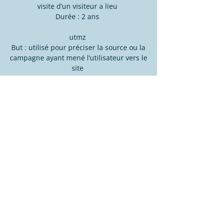
visite d’un visiteur a lieu
Durée : 2 ans
utmz
But : utilisé pour préciser la source ou la
campagne ayant mené l’utilisateur vers le
site
Durée : 6 mois
Gestion des cookies
Gestion des cookies via le navigateur :
Si vous désirez éviter que certains cookies
soient installés sur votre ordinateur, vous
pouvez le préciser via les paramètres de
confidentialité de votre navigateur.
Supprimer les cookies est aussi possible à
cet endroit-là.
Gestion des cookies via le site et la
bannière d’informations des cookies :